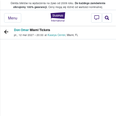
Giełda biletów na wydarzenia na żywo od 2009 roku.
Do każdego zamówienia
ce, w którym fani i kibice kupują i sprzedaj
oferujemy 100% gwarancji.
Ceny mogą się różnić od wartości nominalnej.
StubHub — miejsce,
Menu
Don Omar
Miami Tickets
pt., 12 mar 2027
•
20:00
at
Kaseya Center
,
Miami
,
FL