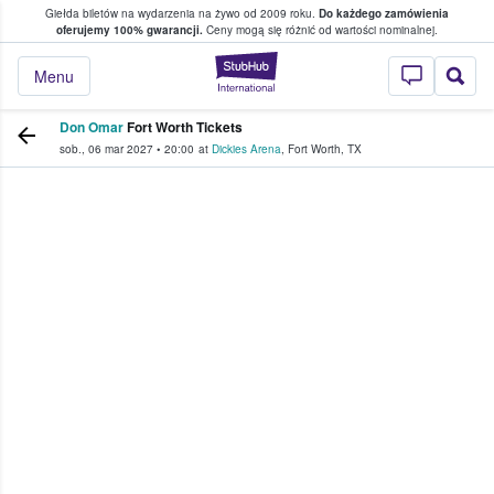
Giełda biletów na wydarzenia na żywo od 2009 roku.
Do każdego zamówienia
ce, w którym fani i kibice kupują i sprzedaj
oferujemy 100% gwarancji.
Ceny mogą się różnić od wartości nominalnej.
StubHub — miejsce,
Menu
Don Omar
Fort Worth Tickets
sob., 06 mar 2027
•
20:00
at
Dickies Arena
,
Fort Worth
,
TX