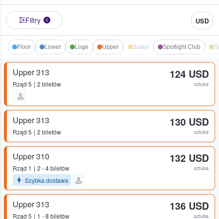
Filtry
USD
1
Floor
Lower
Loge
Upper
Suites
Spotlight Club
S
Upper 313
124 USD
Rząd
5
2 biletów
sztuka
Upper 313
130 USD
Rząd
5
2 biletów
sztuka
Upper 310
132 USD
Rząd
1
2 - 4 biletów
sztuka
Szybka dostawa
Upper 313
136 USD
Rząd
5
1 - 8 biletów
sztuka