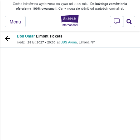
Giełda biletów na wydarzenia na żywo od 2009 roku.
Do każdego zamówienia
ce, w którym fani i kibice kupują i sprzedaj
oferujemy 100% gwarancji.
Ceny mogą się różnić od wartości nominalnej.
StubHub — miejsce,
Menu
Don Omar
Elmont Tickets
niedz., 28 lut 2027
•
20:00
at
UBS Arena
,
Elmont
,
NY