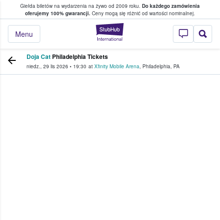
Giełda biletów na wydarzenia na żywo od 2009 roku.
Do każdego zamówienia
ce, w którym fani i kibice kupują i sprzedaj
oferujemy 100% gwarancji.
Ceny mogą się różnić od wartości nominalnej.
StubHub — miejsce,
Menu
Doja Cat
Philadelphia Tickets
niedz., 29 lis 2026
•
19:30
at
Xfinity Mobile Arena
,
Philadelphia
,
PA