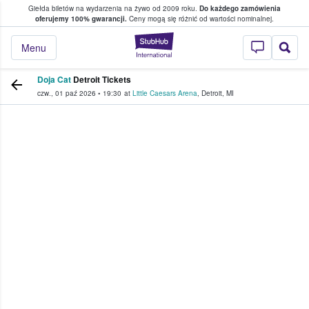
Giełda biletów na wydarzenia na żywo od 2009 roku.
Do każdego zamówienia
ce, w którym fani i kibice kupują i sprzedaj
oferujemy 100% gwarancji.
Ceny mogą się różnić od wartości nominalnej.
StubHub — miejsce,
Menu
Doja Cat
Detroit Tickets
czw., 01 paź 2026
•
19:30
at
Little Caesars Arena
,
Detroit
,
MI