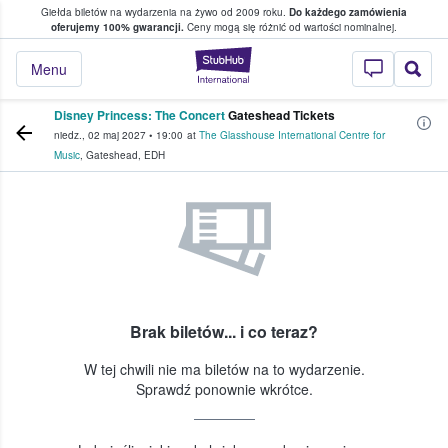
Giełda biletów na wydarzenia na żywo od 2009 roku.
Do każdego zamówienia
ce, w którym fani i kibice kupują i sprzedaj
oferujemy 100% gwarancji.
Ceny mogą się różnić od wartości nominalnej.
StubHub — miejsce,
Menu
Disney Princess: The Concert
Gateshead Tickets
niedz., 02 maj 2027
•
19:00
at
The Glasshouse International Centre for
Music
,
Gateshead
,
EDH
Brak biletów... i co teraz?
W tej chwili nie ma biletów na to wydarzenie.
Sprawdź ponownie wkrótce.