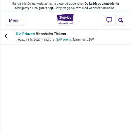
Giełda biletów na wydarzenia na żywo od 2009 roku.
Do każdego zamówienia
ce, w którym fani i kibice kupują i sprzedaj
oferujemy 100% gwarancji.
Ceny mogą się różnić od wartości nominalnej.
StubHub — miejsce,
Menu
Die Prinzen
Mannheim Tickets
niedz., 14 lis 2027
•
18:00
at
SAP Arena
,
Mannheim
,
BW