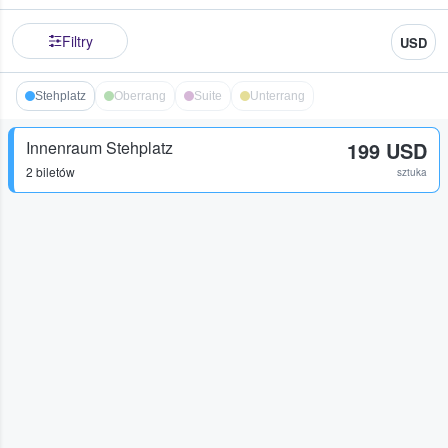
Filtry
USD
Stehplatz
Oberrang
Suite
Unterrang
Innenraum Stehplatz
199 USD
2 biletów
sztuka