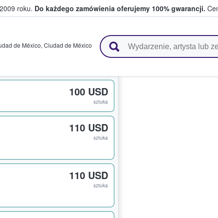
 2009 roku.
Do każdego zamówienia oferujemy 100% gwarancji.
Cen
 i kibice kupują i sprzedają bilety
udad de México
,
Ciudad de México
100 USD
sztuka
110 USD
sztuka
110 USD
sztuka