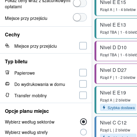
Pokaż ceny wraz z szacunkowymi
Nivel E E15
opłatami
Rząd
A
1 - 4 biletów
Miejsce przy przejściu
Nivel E E13
Rząd
TBA
1 - 6 bile
Cechy
Miejsce przy przejściu
Nivel D D10
Rząd
TBA
1 - 6 bile
Typ biletu
Nivel D D27
Papierowe
Rząd
F
1 - 2 biletów
Do wydrukowania w domu
Nivel E E19
Transfer mobilny
Rząd
A
2 biletów
Szybka dostawa
Opcje planu miejsc
Wybierz według sektorów
Nivel C C12
Rząd
L
2 biletów
Wybierz według strefy