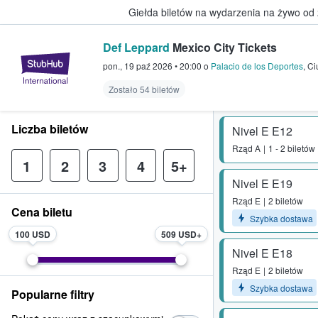
Giełda biletów na wydarzenia na żywo od
Def Leppard
Mexico City Tickets
StubHub — miejsce, w którym fani
pon., 19 paź 2026
•
20:00
o
Palacio de los Deportes
,
Ci
Zostało 54 biletów
Liczba biletów
Nivel E E12
Rząd
A
1 - 2 biletów
1
2
3
4
5+
Nivel E E19
Rząd
E
2 biletów
Cena biletu
Szybka dostawa
100 USD
509 USD
Nivel E E18
Rząd
E
2 biletów
Szybka dostawa
Popularne filtry