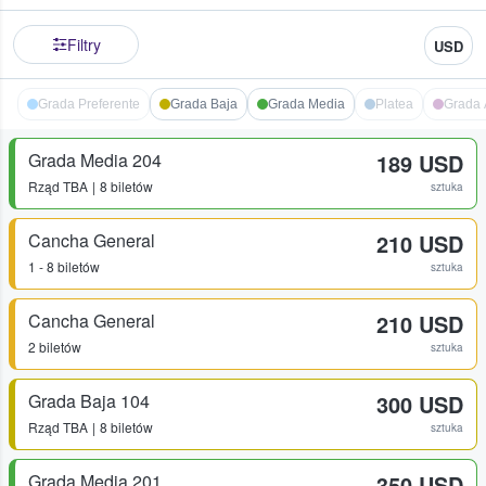
Filtry
USD
Grada Preferente
Grada Baja
Grada Media
Platea
Grada 
Grada Media 204
189 USD
Rząd
TBA
8 biletów
sztuka
Cancha General
210 USD
1 - 8 biletów
sztuka
Cancha General
210 USD
2 biletów
sztuka
Grada Baja 104
300 USD
Rząd
TBA
8 biletów
sztuka
Grada Media 201
350 USD