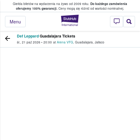
Giełda biletów na wydarzenia na żywo od 2009 roku.
Do każdego zamówienia
ce, w którym fani i kibice kupują i sprzedaj
oferujemy 100% gwarancji.
Ceny mogą się różnić od wartości nominalnej.
StubHub — miejsce,
Menu
Def Leppard
Guadalajara Tickets
śr., 21 paź 2026
•
20:00
at
Arena VFG
,
Guadalajara
,
Jalisco