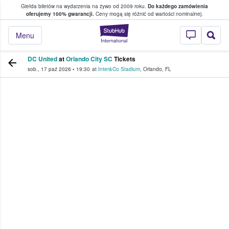
Giełda biletów na wydarzenia na żywo od 2009 roku.
Do każdego zamówienia
ce, w którym fani i kibice kupują i sprzedaj
oferujemy 100% gwarancji.
Ceny mogą się różnić od wartości nominalnej.
StubHub — miejsce,
Menu
DC United
at
Orlando City SC
Tickets
sob., 17 paź 2026
•
19:30
at
Inter&Co Stadium
,
Orlando
,
FL