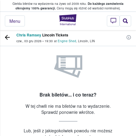
Giełda biletów na wydarzenia na żywo od 2009 roku.
Do każdego zamówienia
ce, w którym fani i kibice kupują i sprzedaj
oferujemy 100% gwarancji.
Ceny mogą się różnić od wartości nominalnej.
StubHub — miejsce,
Menu
Chris Ramsey
Lincoln Tickets
czw., 03 gru 2026
•
19:30
at
Engine Shed
,
Lincoln
,
LIN
Brak biletów... i co teraz?
W tej chwili nie ma biletów na to wydarzenie.
Sprawdź ponownie wkrótce.
Lub, jeśli z jakiegokolwiek powodu nie możesz