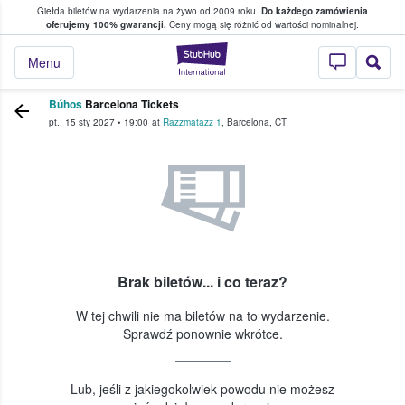
Giełda biletów na wydarzenia na żywo od 2009 roku.
Do każdego zamówienia
ce, w którym fani i kibice kupują i sprzedaj
oferujemy 100% gwarancji.
Ceny mogą się różnić od wartości nominalnej.
StubHub — miejsce,
Menu
Búhos
Barcelona Tickets
pt., 15 sty 2027
•
19:00
at
Razzmatazz 1
,
Barcelona
,
CT
Brak biletów... i co teraz?
W tej chwili nie ma biletów na to wydarzenie.
Sprawdź ponownie wkrótce.
Lub, jeśli z jakiegokolwiek powodu nie możesz