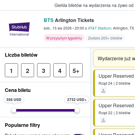
Giełda biletów na wydarzenia na żywo od
BTS
Arlington Tickets
StubHub — miejsce, w którym fani
sob., 15 sie 2026
•
20:00
o
AT&T Stadium
,
Arlington
,
TX
W przyszłym tygodniu
Zostało 200+ biletów
Liczba biletów
Wydarzenie już w
1
2
3
4
5+
Upper Reserved
Rząd
24
2 biletów
Cena biletu
356 USD
2732 USD
Upper Reserved
Rząd
22
2 biletów
Popularne filtry
Upper Reserved