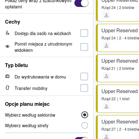
Pokaż ceny wraz z szacunkowymi
opłatami
Rząd
24
2 biletów
Cechy
Upper Reserved
Dostęp dla osób na wózkach
Rząd
24
2 - 4 biletó
Pomiń miejsca z utrudnionym
widokiem
Upper Reserved
Typ biletu
Rząd
21
2 biletów
Do wydrukowania w domu
Transfer mobilny
Upper Reserved
Rząd
22
1 bilet
Opcje planu miejsc
Wybierz według sektorów
Upper Reserved
Wybierz według strefy
Rząd
27
2 - 4 biletó