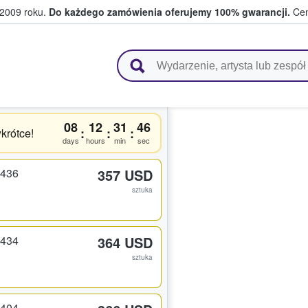
 2009 roku.
Do każdego zamówienia oferujemy 100% gwarancji.
Cen
 i kibice kupują i sprzedają bilety
08
12
31
45
:
:
:
krótce!
days
hours
min
sec
 436
357 USD
sztuka
 434
364 USD
sztuka
 404