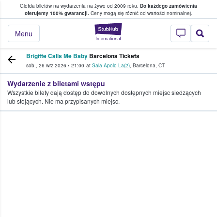
Giełda biletów na wydarzenia na żywo od 2009 roku.
Do każdego zamówienia
ce, w którym fani i kibice kupują i sprzedaj
oferujemy 100% gwarancji.
Ceny mogą się różnić od wartości nominalnej.
StubHub — miejsce,
Menu
Brigitte Calls Me Baby
Barcelona Tickets
sob., 26 wrz 2026
•
21:00
at
Sala Apolo La(2)
,
Barcelona
,
CT
Wydarzenie z biletami wstępu
Wszystkie bilety dają dostęp do dowolnych dostępnych miejsc siedzących
lub stojących. Nie ma przypisanych miejsc.