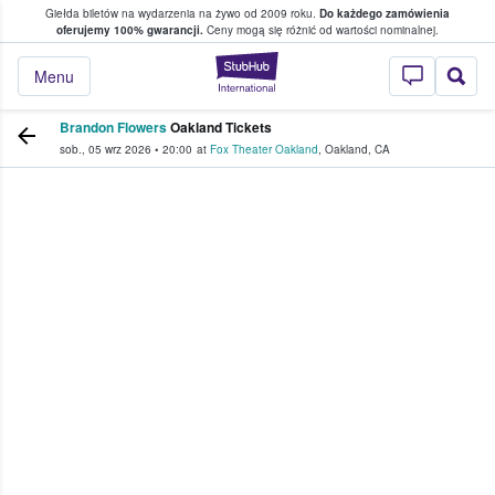
Giełda biletów na wydarzenia na żywo od 2009 roku.
Do każdego zamówienia
ce, w którym fani i kibice kupują i sprzedaj
oferujemy 100% gwarancji.
Ceny mogą się różnić od wartości nominalnej.
StubHub — miejsce,
Menu
Brandon Flowers
Oakland Tickets
sob., 05 wrz 2026
•
20:00
at
Fox Theater Oakland
,
Oakland
,
CA