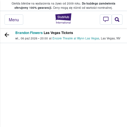
Giełda biletów na wydarzenia na żywo od 2009 roku.
Do każdego zamówienia
ce, w którym fani i kibice kupują i sprzedaj
oferujemy 100% gwarancji.
Ceny mogą się różnić od wartości nominalnej.
StubHub — miejsce,
Menu
Brandon Flowers
Las Vegas Tickets
wt., 06 paź 2026
•
20:00
at
Encore Theatre at Wynn Las Vegas
,
Las Vegas
,
NV