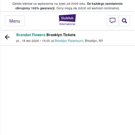
Giełda biletów na wydarzenia na żywo od 2009 roku.
Do każdego zamówienia
ce, w którym fani i kibice kupują i sprzedaj
oferujemy 100% gwarancji.
Ceny mogą się różnić od wartości nominalnej.
StubHub — miejsce,
Menu
Brandon Flowers
Brooklyn Tickets
pt., 18 wrz 2026
•
19:00
at
Brooklyn Paramount
,
Brooklyn
,
NY