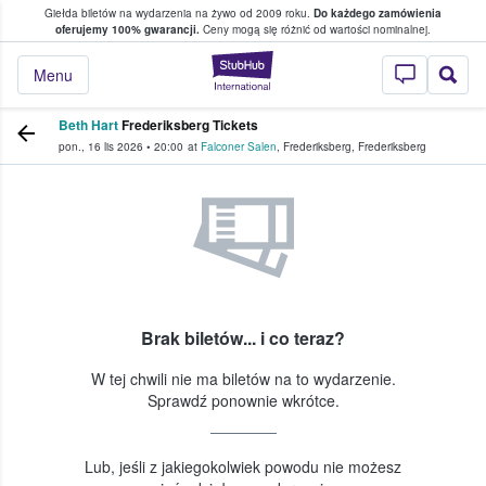
Giełda biletów na wydarzenia na żywo od 2009 roku.
Do każdego zamówienia
ce, w którym fani i kibice kupują i sprzedaj
oferujemy 100% gwarancji.
Ceny mogą się różnić od wartości nominalnej.
StubHub — miejsce,
Menu
Beth Hart
Frederiksberg Tickets
pon., 16 lis 2026
•
20:00
at
Falconer Salen
,
Frederiksberg
,
Frederiksberg
Brak biletów... i co teraz?
W tej chwili nie ma biletów na to wydarzenie.
Sprawdź ponownie wkrótce.
Lub, jeśli z jakiegokolwiek powodu nie możesz