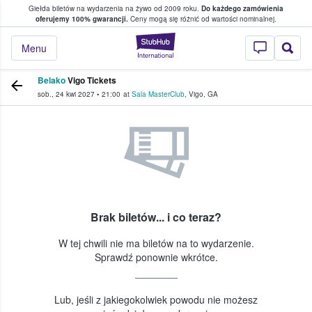
Giełda biletów na wydarzenia na żywo od 2009 roku.
Do każdego zamówienia
ce, w którym fani i kibice kupują i sprzedaj
oferujemy 100% gwarancji.
Ceny mogą się różnić od wartości nominalnej.
StubHub — miejsce,
Menu
Belako
Vigo Tickets
sob., 24 kwi 2027
•
21:00
at
Sala MasterClub
,
Vigo
,
GA
Brak biletów... i co teraz?
W tej chwili nie ma biletów na to wydarzenie.
Sprawdź ponownie wkrótce.
Lub, jeśli z jakiegokolwiek powodu nie możesz