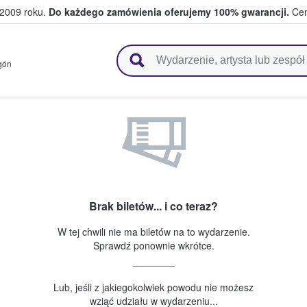
 2009 roku.
Do każdego zamówienia oferujemy 100% gwarancji.
Cen
 i kibice kupują i sprzedają bilety
gón
Brak biletów... i co teraz?
W tej chwili nie ma biletów na to wydarzenie.
Sprawdź ponownie wkrótce.
Lub, jeśli z jakiegokolwiek powodu nie możesz
wziąć udziału w wydarzeniu...