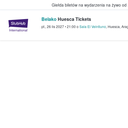
Giełda biletów na wydarzenia na żywo od
Belako
Huesca Tickets
StubHub — miejsce, w którym fani
pt., 26 lis 2027
•
21:00
o
Sala El Veintiuno
,
Huesca
,
Ara