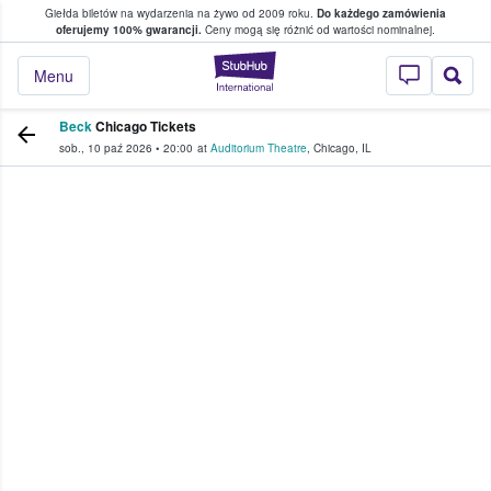
Giełda biletów na wydarzenia na żywo od 2009 roku.
Do każdego zamówienia
ce, w którym fani i kibice kupują i sprzedaj
oferujemy 100% gwarancji.
Ceny mogą się różnić od wartości nominalnej.
StubHub — miejsce,
Menu
Beck
Chicago Tickets
sob., 10 paź 2026
•
20:00
at
Auditorium Theatre
,
Chicago
,
IL