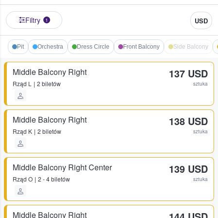
Filtry
USD
1
Pit
Orchestra
Dress Circle
Front Balcony
Side Balcony
Middle Balcony Right
137 USD
Rząd
L
2 biletów
sztuka
Middle Balcony Right
138 USD
Rząd
K
2 biletów
sztuka
Middle Balcony Right Center
139 USD
Rząd
O
2 - 4 biletów
sztuka
Middle Balcony Right
144 USD