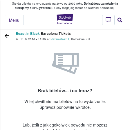
Giełda biletów na wydarzenia na żywo od 2009 roku.
Do każdego zamówienia
ce, w którym fani i kibice kupują i sprzedaj
oferujemy 100% gwarancji.
Ceny mogą się różnić od wartości nominalnej.
StubHub — miejsce,
Menu
Beast in Black
Barcelona Tickets
śr., 11 lis 2026
•
18:30
at
Razzmatazz 1
,
Barcelona
,
CT
Brak biletów... i co teraz?
W tej chwili nie ma biletów na to wydarzenie.
Sprawdź ponownie wkrótce.
Lub, jeśli z jakiegokolwiek powodu nie możesz