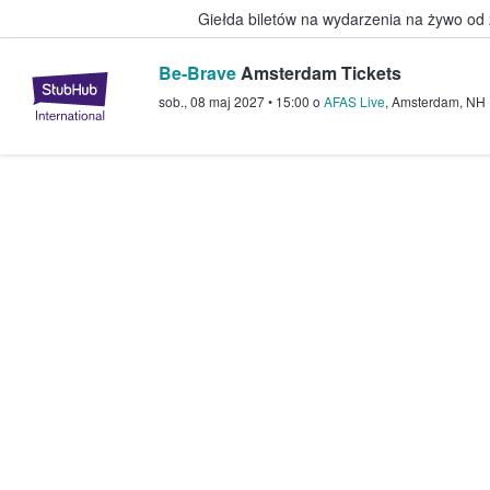
Giełda biletów na wydarzenia na żywo od
Be-Brave
Amsterdam Tickets
StubHub — miejsce, w którym fani
sob., 08 maj 2027
•
15:00
o
AFAS Live
,
Amsterdam
,
NH