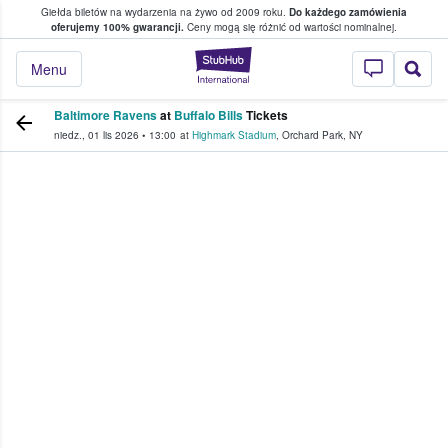
Giełda biletów na wydarzenia na żywo od 2009 roku.
Do każdego zamówienia
ce, w którym fani i kibice kupują i sprzedaj
oferujemy 100% gwarancji.
Ceny mogą się różnić od wartości nominalnej.
StubHub — miejsce,
Menu
Baltimore Ravens
at
Buffalo Bills
Tickets
niedz., 01 lis 2026
•
13:00
at
Highmark Stadium
,
Orchard Park
,
NY