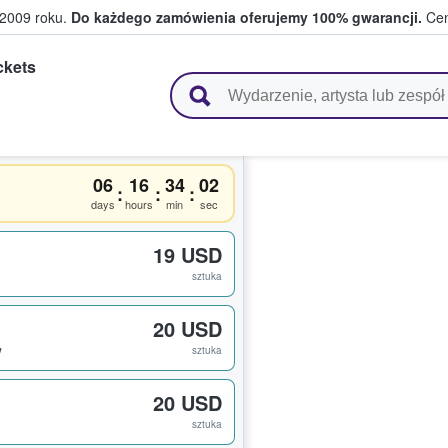
 2009 roku.
Do każdego zamówienia oferujemy 100% gwarancji.
Cen
ckets
 i kibice kupują i sprzedają bilety
06
16
34
01
:
:
:
days
hours
min
sec
19 USD
sztuka
20 USD
w
sztuka
20 USD
sztuka