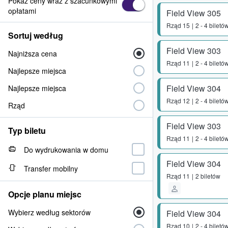
Pokaż ceny wraz z szacunkowymi
opłatami
Field View 305
Rząd
15
2 - 4 biletó
Sortuj według
Field View 303
Najniższa cena
Rząd
11
2 - 4 biletó
Najlepsze miejsca
Field View 304
Najlepsze miejsca
Rząd
12
2 - 4 biletó
Rząd
Field View 303
Typ biletu
Rząd
11
2 - 4 biletó
Do wydrukowania w domu
Field View 304
Transfer mobilny
Rząd
11
2 biletów
Opcje planu miejsc
Wybierz według sektorów
Field View 304
Rząd
10
2 - 4 biletó