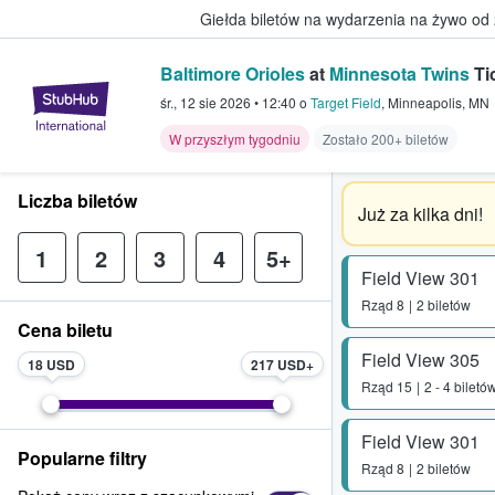
Giełda biletów na wydarzenia na żywo od
Baltimore Orioles
at
Minnesota Twins
Ti
StubHub — miejsce, w którym fani
śr., 12 sie 2026
•
12:40
o
Target Field
,
Minneapolis
,
MN
W przyszłym tygodniu
Zostało 200+ biletów
Liczba biletów
Już za kilka dni!
1
2
3
4
5+
Field View 301
Rząd
8
2 biletów
Cena biletu
Field View 305
18 USD
217 USD
Rząd
15
2 - 4 biletó
Field View 301
Popularne filtry
Rząd
8
2 biletów