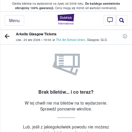
Giełda biletów na wydarzenia na żywo od 2009 roku.
Do każdego zamówienia
ce, w którym fani i kibice kupują i sprzedaj
oferujemy 100% gwarancji.
Ceny mogą się różnić od wartości nominalnej.
StubHub — miejsce,
Menu
Arkells Glasgow Tickets
czw., 24 wrz 2026
•
19:00
at
The Art School Union
,
Glasgow
,
GLG
Brak biletów... i co teraz?
W tej chwili nie ma biletów na to wydarzenie.
Sprawdź ponownie wkrótce.
Lub, jeśli z jakiegokolwiek powodu nie możesz