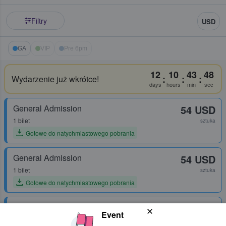
Filtry
USD
GA
VIP
Pre 6pm
12
10
43
48
:
:
:
Wydarzenie już wkrótce!
days
hours
min
sec
General Admission
54 USD
1 bilet
sztuka
Gotowe do natychmiastowego pobrania
General Admission
54 USD
1 bilet
sztuka
Gotowe do natychmiastowego pobrania
General Admission
54 USD
Event
1 bilet
sztuka