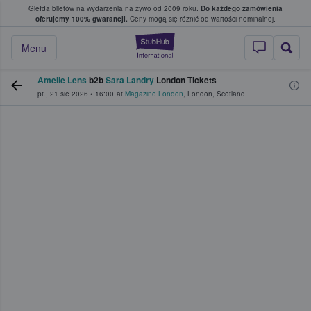
Giełda biletów na wydarzenia na żywo od 2009 roku.
Do każdego zamówienia
ce, w którym fani i kibice kupują i sprzedaj
oferujemy 100% gwarancji.
Ceny mogą się różnić od wartości nominalnej.
StubHub — miejsce,
Menu
Amelie Lens
b2b
Sara Landry
London Tickets
pt., 21 sie 2026
•
16:00
at
Magazine London
,
London
,
Scotland