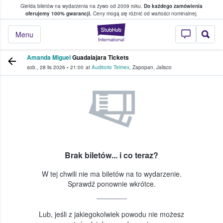
Giełda biletów na wydarzenia na żywo od 2009 roku.
Do każdego zamówienia
ce, w którym fani i kibice kupują i sprzedaj
oferujemy 100% gwarancji.
Ceny mogą się różnić od wartości nominalnej.
StubHub — miejsce,
Menu
Amanda Miguel
Guadalajara Tickets
sob., 28 lis 2026
•
21:00
at
Auditorio Telmex
,
Zapopan
,
Jalisco
Brak biletów... i co teraz?
W tej chwili nie ma biletów na to wydarzenie.
Sprawdź ponownie wkrótce.
Lub, jeśli z jakiegokolwiek powodu nie możesz