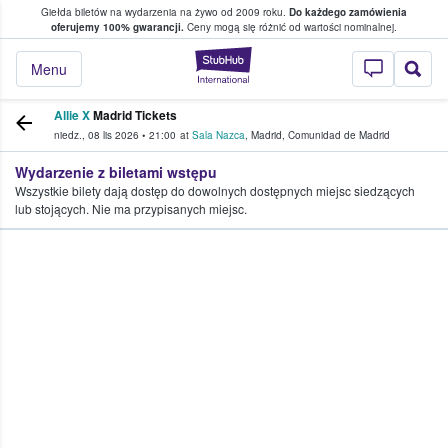
Giełda biletów na wydarzenia na żywo od 2009 roku.
Do każdego zamówienia
ce, w którym fani i kibice kupują i sprzedaj
oferujemy 100% gwarancji.
Ceny mogą się różnić od wartości nominalnej.
StubHub — miejsce,
Menu
Allie X
Madrid Tickets
niedz., 08 lis 2026
•
21:00
at
Sala Nazca
,
Madrid
,
Comunidad de Madrid
Wydarzenie z biletami wstępu
Wszystkie bilety dają dostęp do dowolnych dostępnych miejsc siedzących
lub stojących. Nie ma przypisanych miejsc.