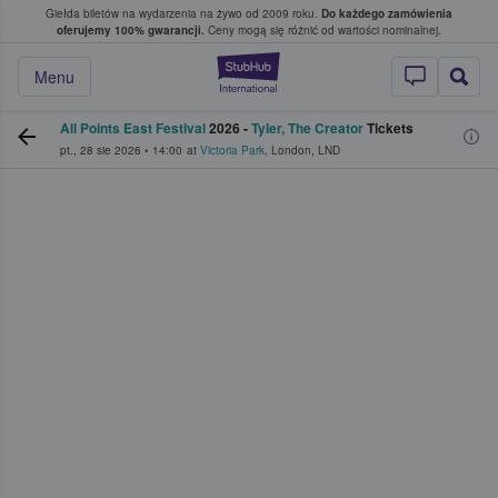
Giełda biletów na wydarzenia na żywo od 2009 roku.
Do każdego zamówienia
ce, w którym fani i kibice kupują i sprzedaj
oferujemy 100% gwarancji.
Ceny mogą się różnić od wartości nominalnej.
StubHub — miejsce,
Menu
All Points East Festival
2026 -
Tyler, The Creator
Tickets
pt., 28 sie 2026
•
14:00
at
Victoria Park
,
London
,
LND