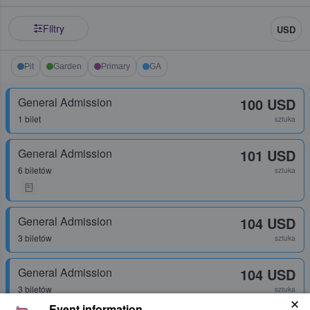
Filtry
USD
Pit
Garden
Primary
GA
General Admission
100 USD
1 bilet
sztuka
General Admission
101 USD
6 biletów
sztuka
General Admission
104 USD
3 biletów
sztuka
General Admission
104 USD
3 biletów
sztuka
Event information