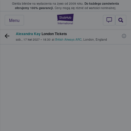
Giełda biletów na wydarzenia na żywo od 2009 roku.
Do każdego zamówienia
ce, w którym fani i kibice kupują i sprzedaj
oferujemy 100% gwarancji.
Ceny mogą się różnić od wartości nominalnej.
StubHub — miejsce,
Menu
Alexandra Kay
London Tickets
sob., 17 kwi 2027
•
18:30
at
British Airways ARC
,
London
,
England