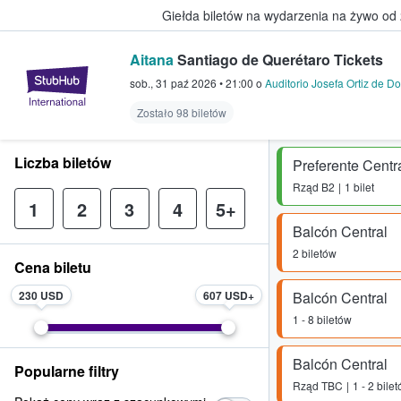
Giełda biletów na wydarzenia na żywo od
Aitana
Santiago de Querétaro Tickets
StubHub — miejsce, w którym fani
sob., 31 paź 2026
•
21:00
o
Auditorio Josefa Ortiz de 
Zostało 98 biletów
Liczba biletów
Preferente Centr
Rząd
B2
1 bilet
1
2
3
4
5+
Balcón Central
2 biletów
Cena biletu
230 USD
607 USD
Balcón Central
1 - 8 biletów
Balcón Central
Popularne filtry
Rząd
TBC
1 - 2 bile