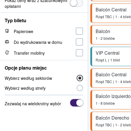
Pokaż ceny wraz z szacunkowymi
opłatami
Balcón Central
Rząd
TBC
1 - 4 bile
Typ biletu
Balcón
Papierowe
1 - 2 biletów
Do wydrukowania w domu
VIP Central
Transfer mobilny
Rząd
L
1 bilet
Opcje planu miejsc
Balcón Central
Wybierz według sektorów
Rząd
TBC
1 - 4 bile
Wybierz według strefy
Balcón Izquierdo
Zezwalaj na wielokrotny wybór
1 - 8 biletów
Balcón Derecho
Rząd
TBC
1 - 2 bile