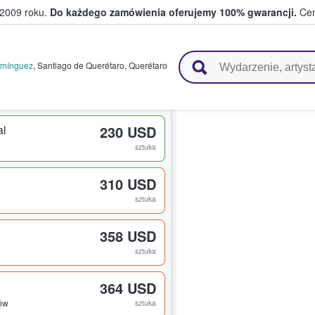
 2009 roku.
Do każdego zamówienia oferujemy 100% gwarancji.
Cen
 i kibice kupują i sprzedają bilety
Domínguez
,
Santiago de Querétaro
,
Querétaro
al
230 USD
sztuka
310 USD
sztuka
358 USD
sztuka
364 USD
tów
sztuka