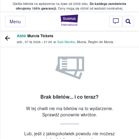
Giełda biletów na wydarzenia na żywo od 2009 roku.
Do każdego zamówienia
ce, w którym fani i kibice kupują i sprzedaj
oferujemy 100% gwarancji.
Ceny mogą się różnić od wartości nominalnej.
StubHub — miejsce,
Menu
Abhir
Murcia Tickets
sob., 07 lis 2026
•
21:00
at
Sala Mamba
,
Murcia
,
Región de Murcia
Brak biletów... i co teraz?
W tej chwili nie ma biletów na to wydarzenie.
Sprawdź ponownie wkrótce.
Lub, jeśli z jakiegokolwiek powodu nie możesz