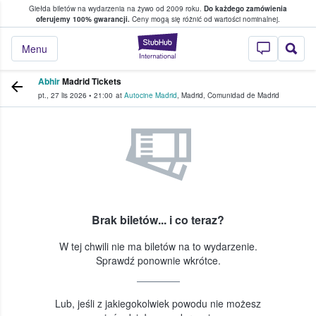
Giełda biletów na wydarzenia na żywo od 2009 roku.
Do każdego zamówienia
ce, w którym fani i kibice kupują i sprzedaj
oferujemy 100% gwarancji.
Ceny mogą się różnić od wartości nominalnej.
StubHub — miejsce,
Menu
Abhir
Madrid Tickets
pt., 27 lis 2026
•
21:00
at
Autocine Madrid
,
Madrid
,
Comunidad de Madrid
Brak biletów... i co teraz?
W tej chwili nie ma biletów na to wydarzenie.
Sprawdź ponownie wkrótce.
Lub, jeśli z jakiegokolwiek powodu nie możesz