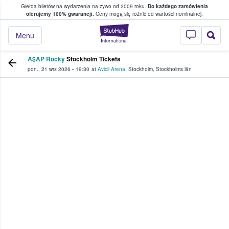
Giełda biletów na wydarzenia na żywo od 2009 roku.
Do każdego zamówienia
ce, w którym fani i kibice kupują i sprzedaj
oferujemy 100% gwarancji.
Ceny mogą się różnić od wartości nominalnej.
StubHub — miejsce,
Menu
A$AP Rocky
Stockholm Tickets
pon., 21 wrz 2026
•
19:30
at
Avicii Arena
,
Stockholm
,
Stockholms län