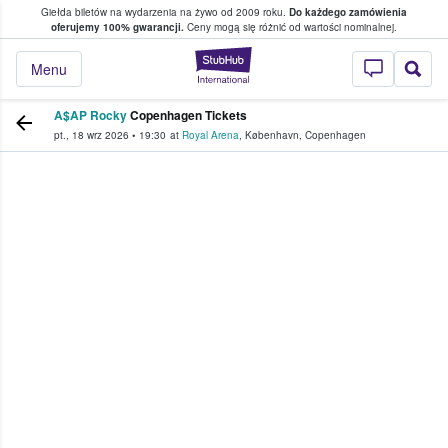
Giełda biletów na wydarzenia na żywo od 2009 roku.
Do każdego zamówienia
ce, w którym fani i kibice kupują i sprzedaj
oferujemy 100% gwarancji.
Ceny mogą się różnić od wartości nominalnej.
StubHub — miejsce,
Menu
A$AP Rocky
Copenhagen Tickets
pt., 18 wrz 2026
•
19:30
at
Royal Arena
,
København
,
Copenhagen