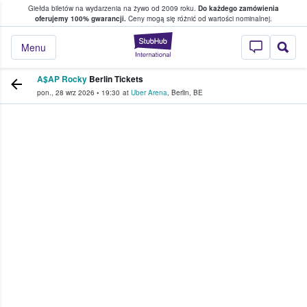
Giełda biletów na wydarzenia na żywo od 2009 roku.
Do każdego zamówienia
ce, w którym fani i kibice kupują i sprzedaj
oferujemy 100% gwarancji.
Ceny mogą się różnić od wartości nominalnej.
StubHub — miejsce,
Menu
A$AP Rocky
Berlin Tickets
pon., 28 wrz 2026
•
19:30
at
Uber Arena
,
Berlin
,
BE