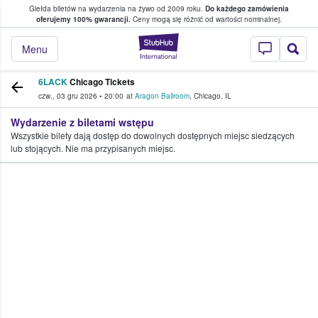
Giełda biletów na wydarzenia na żywo od 2009 roku.
Do każdego zamówienia
ce, w którym fani i kibice kupują i sprzedaj
oferujemy 100% gwarancji.
Ceny mogą się różnić od wartości nominalnej.
StubHub — miejsce,
Menu
6LACK
Chicago Tickets
czw., 03 gru 2026
•
20:00
at
Aragon Ballroom
,
Chicago
,
IL
Wydarzenie z biletami wstępu
Wszystkie bilety dają dostęp do dowolnych dostępnych miejsc siedzących
lub stojących. Nie ma przypisanych miejsc.