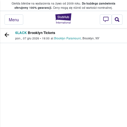
Giełda biletów na wydarzenia na żywo od 2009 roku.
Do każdego zamówienia
ce, w którym fani i kibice kupują i sprzedaj
oferujemy 100% gwarancji.
Ceny mogą się różnić od wartości nominalnej.
StubHub — miejsce,
Menu
6LACK
Brooklyn Tickets
pon., 07 gru 2026
•
19:00
at
Brooklyn Paramount
,
Brooklyn
,
NY