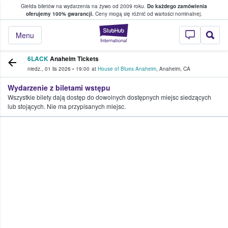
Giełda biletów na wydarzenia na żywo od 2009 roku.
Do każdego zamówienia
ce, w którym fani i kibice kupują i sprzedaj
oferujemy 100% gwarancji.
Ceny mogą się różnić od wartości nominalnej.
StubHub — miejsce,
Menu
6LACK
Anaheim Tickets
niedz., 01 lis 2026
•
19:00
at
House of Blues Anaheim
,
Anaheim
,
CA
Wydarzenie z biletami wstępu
Wszystkie bilety dają dostęp do dowolnych dostępnych miejsc siedzących
lub stojących. Nie ma przypisanych miejsc.