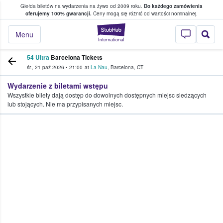
Giełda biletów na wydarzenia na żywo od 2009 roku.
Do każdego zamówienia
ce, w którym fani i kibice kupują i sprzedaj
oferujemy 100% gwarancji.
Ceny mogą się różnić od wartości nominalnej.
StubHub — miejsce,
Menu
54 Ultra
Barcelona Tickets
śr., 21 paź 2026
•
21:00
at
La Nau
,
Barcelona
,
CT
Wydarzenie z biletami wstępu
Wszystkie bilety dają dostęp do dowolnych dostępnych miejsc siedzących
lub stojących. Nie ma przypisanych miejsc.